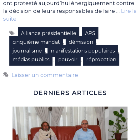
ont protesté aujourd’hui énergiquement contre
la décision de leurs responsables de faire …
Lire la
suite
Étiquettes
,
,
Alliance présidentielle
APS
,
,
cinquième mandat
démission
,
,
journalisme
manifestations populaires
,
,
médias publics
pouvoir
réprobation
Laisser un commentaire
DERNIERS ARTICLES