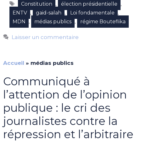
Étiquettes
,
,
Constitution
élection présidentielle
,
,
,
ENTV
gaid-salah
Loi fondamentale
,
,
MDN
médias publics
régime Bouteflika
Laisser un commentaire
Accueil
»
médias publics
Communiqué à
l’attention de l’opinion
publique : le cri des
journalistes contre la
répression et l’arbitraire