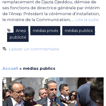
remplacement de Djazia Djeddou, démise de
ses fonctions de directrice générale par intérim
de l’Anep. Présidant la cérémonie d’installation,
le ministre de la Communication, …
Lire la suite
Étiquettes
,
,
,
Anep
médias privés
médias publics
publicité
Laisser un commentaire
Accueil
»
médias publics