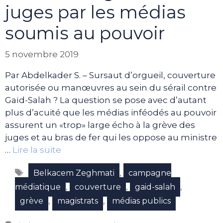
juges par les médias
soumis au pouvoir
5 novembre 2019
Par Abdelkader S. – Sursaut d’orgueil, couverture
autorisée ou manœuvres au sein du sérail contre
Gaïd-Salah ? La question se pose avec d’autant
plus d’acuité que les médias inféodés au pouvoir
assurent un «trop» large écho à la grève des
juges et au bras de fer qui les oppose au ministre
…
Lire la suite
Étiquettes
,
Belkacem Zeghmati
campagne
,
,
,
médiatique
couverture
gaid-salah
,
,
grève
magistrats
médias publics