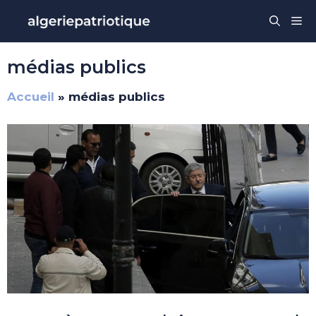
Aller
Me
au
contenu
médias publics
Accueil
»
médias publics