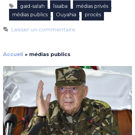
Étiquettes
,
,
,
gaid-salah
îssaba
médias privés
,
,
médias publics
Ouyahia
procès
Laisser un commentaire
Accueil
»
médias publics