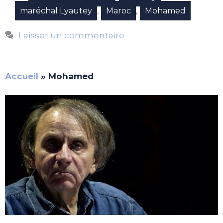
,
,
maréchal Lyautey
Maroc
Mohamed
Laisser un commentaire
Accueil
»
Mohamed