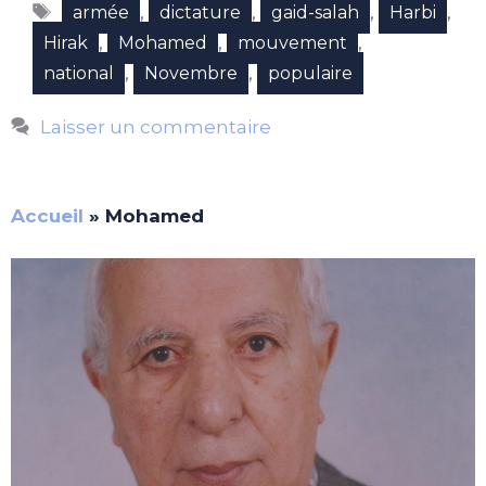
Étiquettes
,
,
,
,
armée
dictature
gaid-salah
Harbi
,
,
,
Hirak
Mohamed
mouvement
,
,
national
Novembre
populaire
Laisser un commentaire
Accueil
»
Mohamed