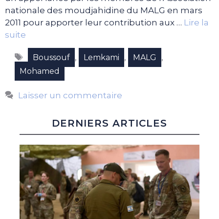
nationale des moudjahidine du MALG en mars
2011 pour apporter leur contribution aux …
Lire la
suite
Étiquettes
,
,
,
Boussouf
Lemkami
MALG
Mohamed
Laisser un commentaire
DERNIERS ARTICLES