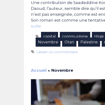
Une contribution de Saadeddine Koui
Daoud, l’auteur, semble dire qu’il e
n’est pas enseignée, comme est ens
Son roman est comme une tentative 
suite
Étiquettes
capital
communisme
Hirak
,
,
Novembre
Otan
Palestine
,
,
,
Laisser un commentaire
Accueil
»
Novembre