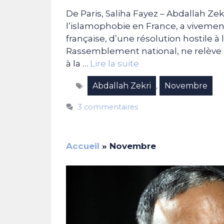
De Paris, Saliha Fayez – Abdallah Zek
l’islamophobie en France, a vivement
française, d’une résolution hostile à l’
Rassemblement national, ne relève en 
à la …
Lire la suite
Étiquettes
Abdallah Zekri
Novembre
,
3 commentaires
Accueil
»
Novembre