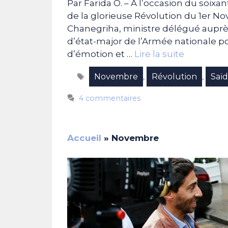
Par Farida O. – A l’occasion du soi
de la glorieuse Révolution du 1er N
Chanegriha, ministre délégué auprès
d’état-major de l’Armée nationale 
d’émotion et …
Lire la suite
Étiquettes
Novembre
Révolution
Saï
,
,
4 commentaires
Accueil
»
Novembre