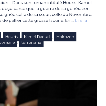
dri – Dans son roman intitulé Houris, Kamel
st déçu parce que la guerre de sa génération
eignée celle de sa sœur, celle de Novembre.
de pallier cette grosse lacune. En …
Lire la
Houris
Kamel Daoud
Makhzen
,
,
,
,
sionisme
terrorisme
,