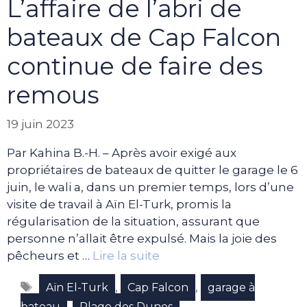
L’affaire de l’abri de
bateaux de Cap Falcon
continue de faire des
remous
19 juin 2023
Par Kahina B.-H. – Après avoir exigé aux
propriétaires de bateaux de quitter le garage le 6
juin, le wali a, dans un premier temps, lors d’une
visite de travail à Aïn El-Turk, promis la
régularisation de la situation, assurant que
personne n’allait être expulsé. Mais la joie des
pêcheurs et …
Lire la suite
Étiquettes
,
,
Aïn El-Turk
Cap Falcon
garage à
,
bateau
Plage des Dunes