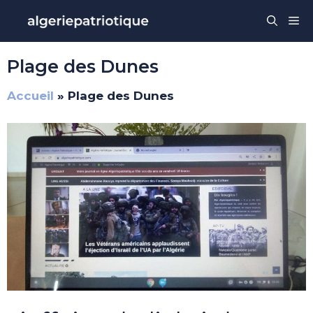
Aller
Me
au
contenu
Plage des Dunes
Accueil
»
Plage des Dunes