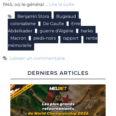
1945, où le général …
Lire la suite
Étiquettes
,
,
Benjamin Stora
Bugeaud
,
,
colonialisme
De Gaulle
Emir
,
,
,
Abdelkader
guerre d'Algérie
harkis
,
,
,
Macron
pieds-noirs
rapport
rente
mémorielle
Laisser un commentaire
DERNIERS ARTICLES