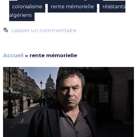
,
,
colonialisme
rente mémorielle
résistants
algériens
Laisser un commentaire
Accueil
»
rente mémorielle