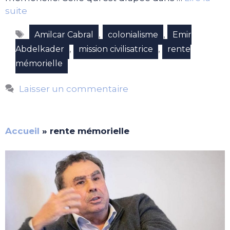
suite
Étiquettes
,
,
Amilcar Cabral
colonialisme
Emir
,
,
Abdelkader
mission civilisatrice
rente
mémorielle
Laisser un commentaire
Accueil
»
rente mémorielle