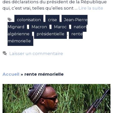
des déclarations du président de la République
qui, c’est vrai, telles qu’elles sont …
Lire la suite
Étiquettes
,
,
colonisation
crise
Jean-Pierre
,
,
,
Mignard
Macron
Maroc
nation
,
,
algérienne
présidentielle
rente
mémorielle
Laisser un commentaire
Accueil
»
rente mémorielle