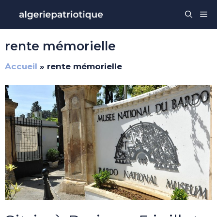
Aller
Me
au
contenu
rente mémorielle
Accueil
»
rente mémorielle