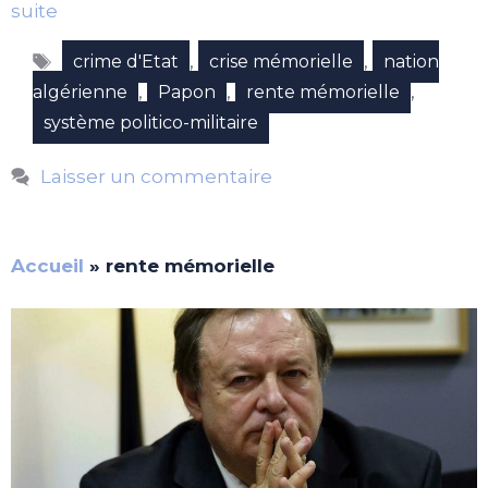
suite
Étiquettes
,
,
crime d'Etat
crise mémorielle
nation
,
,
,
algérienne
Papon
rente mémorielle
système politico-militaire
Laisser un commentaire
Accueil
»
rente mémorielle