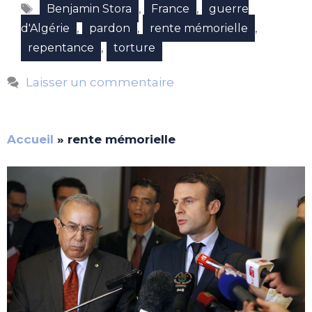
Étiquettes
,
,
Benjamin Stora
France
guerre
,
,
,
d'Algérie
pardon
rente mémorielle
,
repentance
torture
Laisser un commentaire
Accueil
»
rente mémorielle