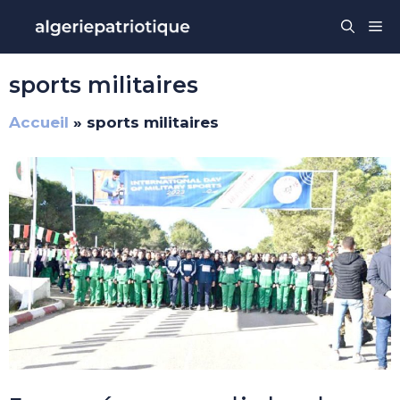
Aller
Me
au
contenu
sports militaires
Accueil
»
sports militaires