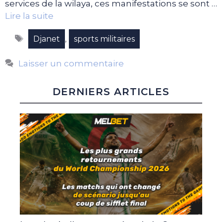
services de la wilaya, ces manifestations se sont …
Lire la suite
Étiquettes
,
Djanet
sports militaires
Laisser un commentaire
DERNIERS ARTICLES