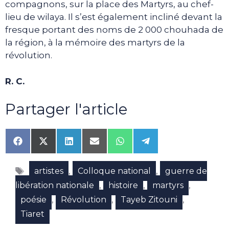
compagnons, sur la place des Martyrs, au chef-
lieu de wilaya. Il s’est également incliné devant la
fresque portant des noms de 2 000 chouhada de
la région, à la mémoire des martyrs de la
révolution.
R. C.
Partager l'article
Share
Share
Share
Share
Share
Share
on
on
on
on
on
on
Facebook
X
LinkedIn
Email
WhatsApp
Telegram
Étiquettes
(Twitter)
,
,
artistes
Colloque national
guerre de
,
,
,
libération nationale
histoire
martyrs
,
,
,
poésie
Révolution
Tayeb Zitouni
Tiaret