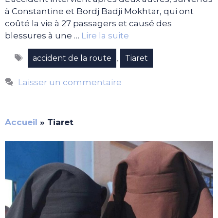
à Constantine et Bordj Badji Mokhtar, qui ont
coûté la vie à 27 passagers et causé des
blessures à une …
Lire la suite
Étiquettes
,
accident de la route
Tiaret
Laisser un commentaire
Accueil
»
Tiaret