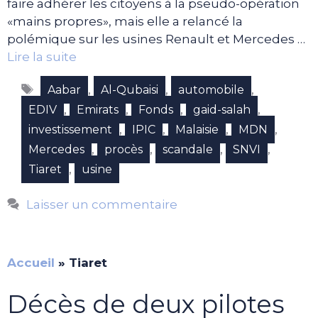
faire adhérer les citoyens à la pseudo-opération
«mains propres», mais elle a relancé la
polémique sur les usines Renault et Mercedes …
Lire la suite
Étiquettes
,
,
,
Aabar
Al-Qubaisi
automobile
,
,
,
,
EDIV
Emirats
Fonds
gaid-salah
,
,
,
,
investissement
IPIC
Malaisie
MDN
,
,
,
,
Mercedes
procès
scandale
SNVI
,
Tiaret
usine
Laisser un commentaire
Accueil
»
Tiaret
Décès de deux pilotes