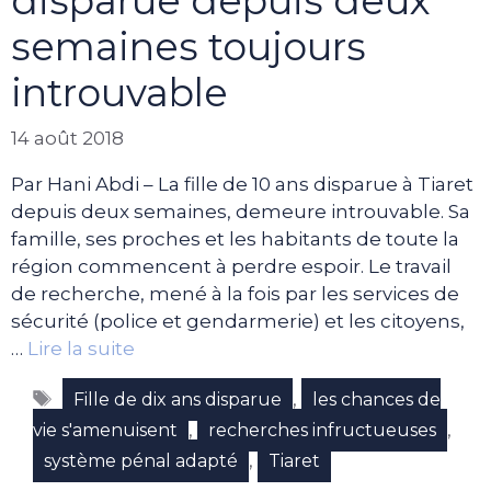
disparue depuis deux
semaines toujours
introuvable
14 août 2018
Par Hani Abdi – La fille de 10 ans disparue à Tiaret
depuis deux semaines, demeure introuvable. Sa
famille, ses proches et les habitants de toute la
région commencent à perdre espoir. Le travail
de recherche, mené à la fois par les services de
sécurité (police et gendarmerie) et les citoyens,
…
Lire la suite
Étiquettes
,
Fille de dix ans disparue
les chances de
,
,
vie s'amenuisent
recherches infructueuses
,
système pénal adapté
Tiaret