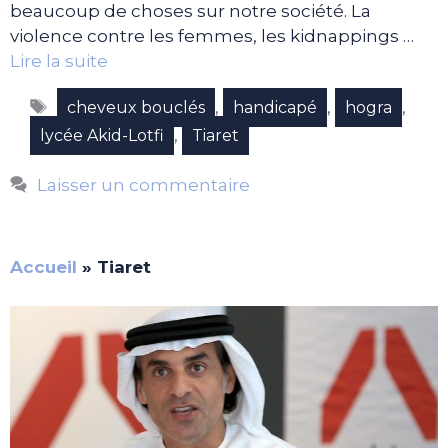
beaucoup de choses sur notre société. La
violence contre les femmes, les kidnappings …
Lire la suite
Étiquettes
,
,
,
cheveux bouclés
handicapé
hogra
,
lycée Akid-Lotfi
Tiaret
Laisser un commentaire
Accueil
»
Tiaret