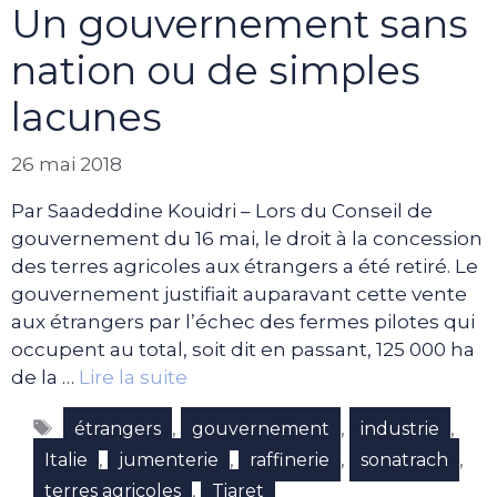
Un gouvernement sans
nation ou de simples
lacunes
26 mai 2018
Par Saadeddine Kouidri – Lors du Conseil de
gouvernement du 16 mai, le droit à la concession
des terres agricoles aux étrangers a été retiré. Le
gouvernement justifiait auparavant cette vente
aux étrangers par l’échec des fermes pilotes qui
occupent au total, soit dit en passant, 125 000 ha
de la …
Lire la suite
Étiquettes
,
,
,
étrangers
gouvernement
industrie
,
,
,
,
Italie
jumenterie
raffinerie
sonatrach
,
terres agricoles
Tiaret