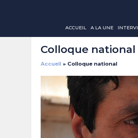
Aller
au
contenu
ACCUEIL
A LA UNE
INTERV
Colloque national
Accueil
»
Colloque national