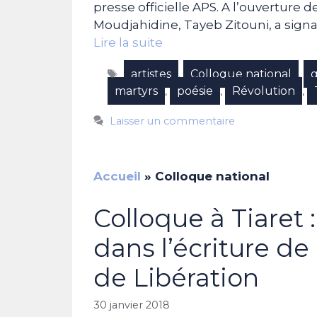
presse officielle APS. A l’ouverture 
Moudjahidine, Tayeb Zitouni, a signal
Lire la suite
Étiquettes
artistes
Colloque national
g
,
,
martyrs
poésie
Révolution
,
,
,
Laisser un commentaire
Accueil
»
Colloque national
Colloque à Tiaret 
dans l’écriture de 
de Libération
30 janvier 2018