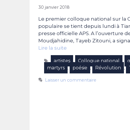
30 janvier 2018
Le premier colloque national sur la 
populaire se tient depuis lundi à T
presse officielle APS. A l’ouverture 
Moudjahidine, Tayeb Zitouni, a signal
Lire la suite
Étiquettes
artistes
Colloque national
g
,
,
martyrs
poésie
Révolution
,
,
,
Laisser un commentaire