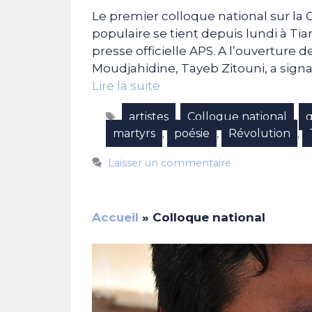
Le premier colloque national sur la 
populaire se tient depuis lundi à T
presse officielle APS. A l’ouverture 
Moudjahidine, Tayeb Zitouni, a signal
Lire la suite
Étiquettes
artistes
Colloque national
g
,
,
martyrs
poésie
Révolution
,
,
,
Laisser un commentaire
Accueil
»
Colloque national