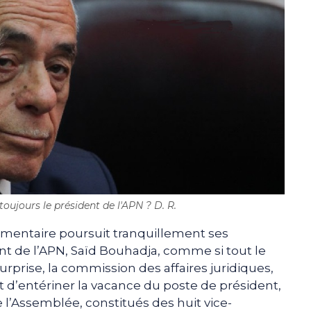
toujours le président de l'APN ? D. R.
ementaire poursuit tranquillement ses
nt de l’APN, Saïd Bouhadja, comme si tout le
surprise, la commission des affaires juridiques,
d’entériner la vacance du poste de président,
e l’Assemblée, constitués des huit vice-