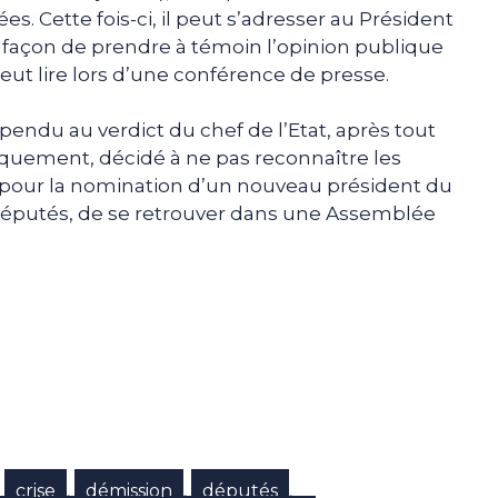
ées. Cette fois-ci, il peut s’adresser au Président
ne façon de prendre à témoin l’opinion publique
eut lire lors d’une conférence de presse.
pendu au verdict du chef de l’Etat, après tout
logiquement, décidé à ne pas reconnaître les
 pour la nomination d’un nouveau président du
 députés, de se retrouver dans une Assemblée
e
p
gram
crise
démission
députés
,
,
,
,