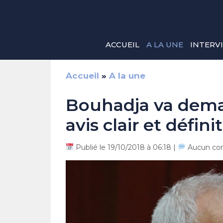
Aller
au
contenu
ACCUEIL
A LA UNE
INTERV
Accueil
»
A la une
Bouhadja va dema
avis clair et défini
Publié le 19/10/2018 à 06:18 |
Aucun co