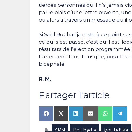
tierces personnes qu’il n’a jamais cit
par le biais d’une lettre ouverte, u
ou alors à travers un message qu’il p
Si Saïd Bouhadja reste à ce point sus
ce qui s’est passé, c’est qu’il est, 
résultats de l’élection programmée
Parlement. D’où le risque, pour les
bicéphale.
R. M.
Partager l'article
Share
Share
Share
Share
Share
Shar
on
on
on
on
on
on
Facebook
X
LinkedIn
Email
WhatsAp
Tele
Étiquettes
APN
Bouhadja
bouteflika
(Twitter)
,
,