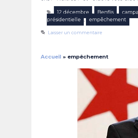
Étiquettes
12 décembre
Benflis
campa
,
,
présidentielle
empêchement
,
Laisser un commentaire
Accueil
»
empêchement