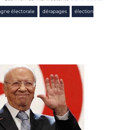
gne électorale
dérapages
élection
,
,