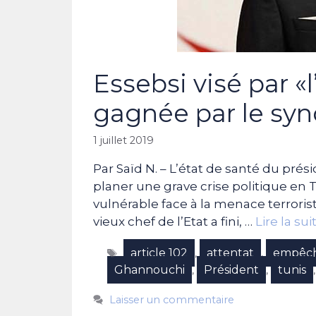
Essebsi visé par «l’
gagnée par le sy
1 juillet 2019
Par Saïd N. – L’état de santé du prési
planer une grave crise politique en 
vulnérable face à la menace terroriste
vieux chef de l’Etat a fini, …
Lire la sui
Étiquettes
article 102
attentat
empêc
,
,
Ghannouchi
Président
tunis
,
,
Laisser un commentaire