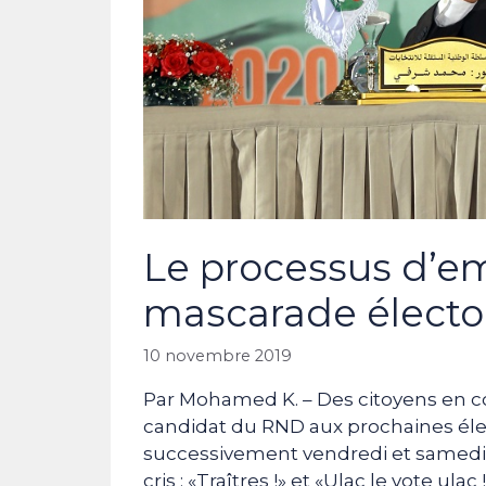
Le processus d’e
mascarade électo
10 novembre 2019
Par Mohamed K. – Des citoyens en c
candidat du RND aux prochaines élect
successivement vendredi et samedi, à
cris : «Traîtres !» et «Ulac le vote u