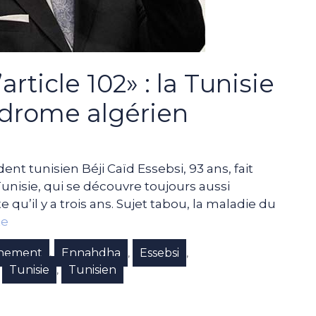
article 102» : la Tunisie
ndrome algérien
dent tunisien Béji Caïd Essebsi, 93 ans, fait
Tunisie, qui se découvre toujours aussi
 qu’il y a trois ans. Sujet tabou, la maladie du
te
hement
Ennahdha
Essebsi
,
,
,
Tunisie
Tunisien
,
,