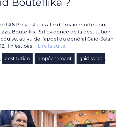
ïd Bouteflika ?
de l’ANP n’y est pas allé de main morte pour
ziz Bouteflika. Si l’évidence de la destitution
quise, au vu de l’appel du général Gaïd-Salah
02, il n’est pas …
Lire la suite
destitution
empêchement
gaid-salah
,
,
,
,