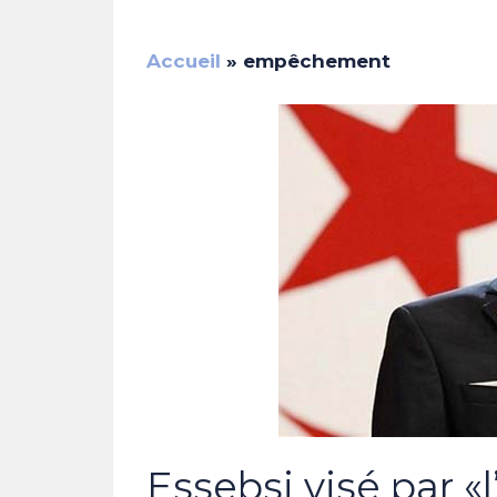
Accueil
»
empêchement
Essebsi visé par «l’