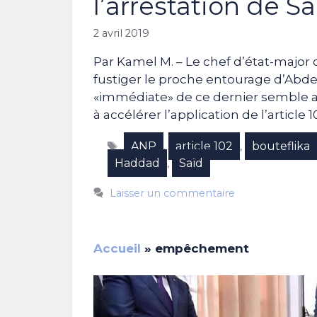
l’arrestation de Sa
2 avril 2019
Par Kamel M. – Le chef d’état-major 
fustiger le proche entourage d’Abdela
«immédiate» de ce dernier semble ac
à accélérer l’application de l’article 1
Étiquettes
ANP
article 102
bouteflika
,
,
Haddad
Saïd
,
Laisser un commentaire
Accueil
»
empêchement