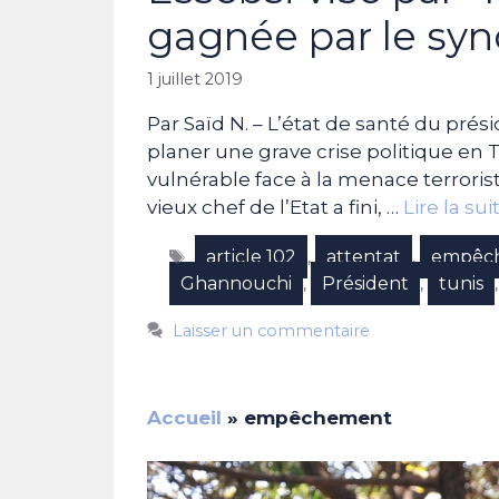
gagnée par le sy
1 juillet 2019
Par Saïd N. – L’état de santé du prési
planer une grave crise politique en 
vulnérable face à la menace terroriste
vieux chef de l’Etat a fini, …
Lire la sui
Étiquettes
article 102
attentat
empêc
,
,
Ghannouchi
Président
tunis
,
,
Laisser un commentaire
Accueil
»
empêchement