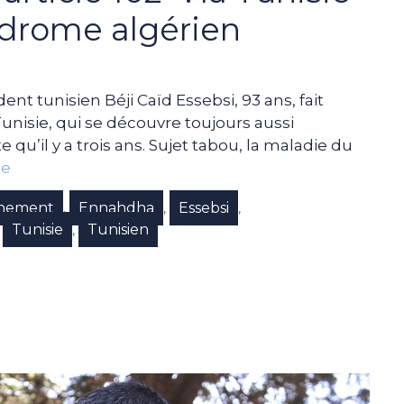
ndrome algérien
dent tunisien Béji Caïd Essebsi, 93 ans, fait
Tunisie, qui se découvre toujours aussi
 qu’il y a trois ans. Sujet tabou, la maladie du
te
hement
Ennahdha
Essebsi
,
,
,
Tunisie
Tunisien
,
,