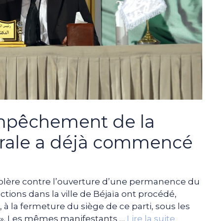
mpêchement de la
rale a déjà commencé
olère contre l’ouverture d’une permanence du
ions dans la ville de Béjaïa ont procédé,
 la fermeture du siège de ce parti, sous les
lac !». Les mêmes manifestants …
Lire la suite