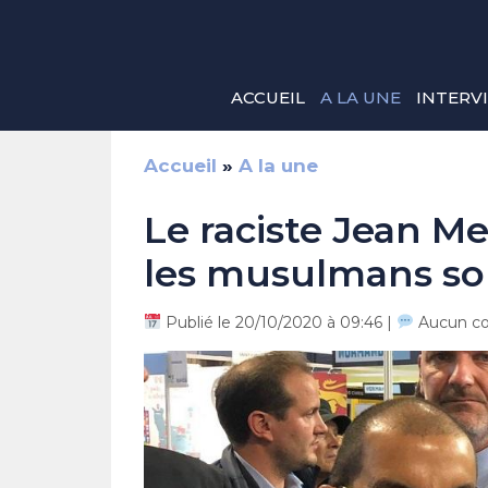
Aller
au
contenu
ACCUEIL
A LA UNE
INTERV
Accueil
»
A la une
Le raciste Jean Me
les musulmans sont
Publié le 20/10/2020 à 09:46 |
Aucun c