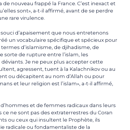
a de nouveau frappé la France. C’est inexact et
u’elles sont», a-t-il affirmé, avant de se perdre
e rare virulence.
 souci d’apaisement que nous entretenons
éé un vocabulaire spécifique et spécieux pour
es termes d’islamisme, de djihadisme, de
e sorte de rupture entre l’islam, les
déviants. Je ne peux plus accepter cette
ltent, agressent, tuent à la Kalachnikov ou au
ent ou décapitent au nom d’Allah ou pour
 et leur religion est l’islam», a-t-il affirmé,
outé, d’hommes et de femmes radicaux dans leurs
s ce ne sont pas des extraterrestres du Coran
ts ou ceux qui insultent le Prophète, ils
ie radicale ou fondamentaliste de la