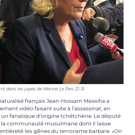
 dans les jupes de Marine Le Pen. D. R.
aturalisé français Jean-Hossam Messiha a
ment vidéo faisant suite à l’assassinat, en
r un fanatique d’origine tchétchène. Le député
 à la communauté musulmane dont il laisse
 entièreté les gênes du terrorisme barbare. «On