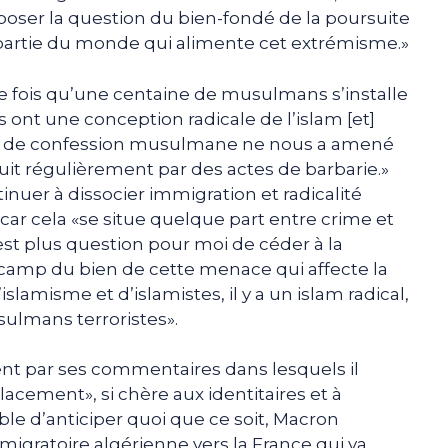
 poser la question du bien-fondé de la poursuite
 partie du monde qui alimente cet extrémisme.»
que fois qu’une centaine de musulmans s’installe
s ont une conception radicale de l’islam [et]
le de confession musulmane ne nous a amené
aduit régulièrement par des actes de barbarie.»
ntinuer à dissocier immigration et radicalité
 car cela «se situe quelque part entre crime et
 n’est plus question pour moi de céder à la
camp du bien de cette menace qui affecte la
’islamisme et d’islamistes, il y a un islam radical,
ulmans terroristes».
nt par ses commentaires dans lesquels il
acement», si chère aux identitaires et à
ble d’anticiper quoi que ce soit, Macron
migratoire algérienne vers la France qui va