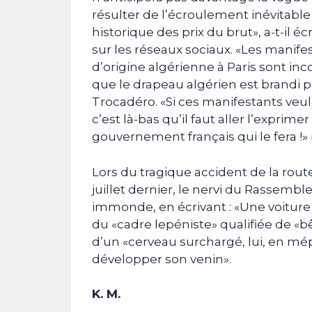
résulter de l’écroulement inévitable
historique des prix du brut», a-t-il
sur les réseaux sociaux. «Les manif
d’origine algérienne à Paris sont in
que le drapeau algérien est brandi p
Trocadéro. «Si ces manifestants ve
c’est là-bas qu’il faut aller l’exprim
gouvernement français qui le fera !» 
Lors du tragique accident de la route
juillet dernier, le nervi du Rassemb
immonde, en écrivant : «Une voiture
du «cadre lepéniste» qualifiée de «b
d’un «cerveau surchargé, lui, en mép
développer son venin».
K. M.