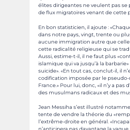
élites dirigeantes ne veulent pas se
de flux migratoires venant de cette
En bon statisticien, il ajoute : «Cha
dans notre pays, vingt, trente ou plu
aucune immigration autre que cel
cette radicalité religieuse qui se tr
Aussi, estime-t-il, il ne faut plus «co
islamique qui va jusqu’à la barbarie»
suicide». «En tout cas, conclut-il, il
codification imposée par le pseudo-
France.» Pour lui, donc, «il n’y a pas d
des musulmans radicaux et des mus
Jean Messiha s’est illustré notamme
tente de vendre la théorie du «rempl
l’extrême-droite en général. «Incapa
n’anticipera pas davantage la vague 