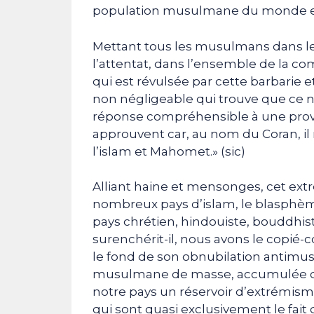
population musulmane du monde en
Mettant tous les musulmans dans le 
l’attentat, dans l’ensemble de la
qui est révulsée par cette barbarie et
non négligeable qui trouve que ce n
réponse compréhensible à une provoc
approuvent car, au nom du Coran, il 
l’islam et Mahomet.» (sic)
Alliant haine et mensonges, cet ext
nombreux pays d’islam, le blasphème
pays chrétien, hindouiste, bouddhiste
surenchérit-il, nous avons le copié-
le fond de son obnubilation antimu
musulmane de masse, accumulée de
notre pays un réservoir d’extrémism
qui sont quasi exclusivement le fa