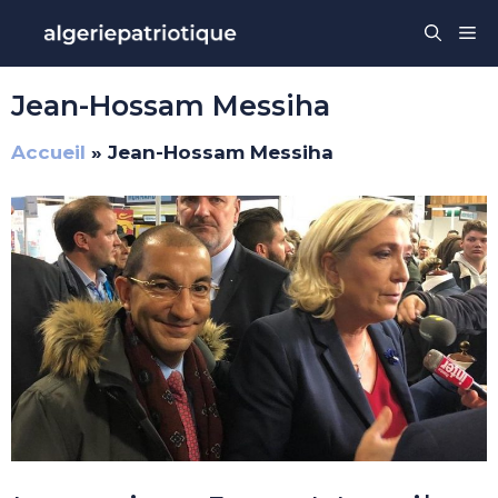
Aller
Me
au
contenu
Jean-Hossam Messiha
Accueil
»
Jean-Hossam Messiha