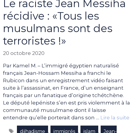
Le raciste Jean Messiha
récidive : «Tous les
musulmans sont des
terroristes !»
20 octobre 2020
Par Kamel M. – L’immigré égyptien naturalisé
français Jean-Hossam Messiha a franchi le
Rubicon dans un enregistrement vidéo faisant
suite à l’assassinat, en France, d’un enseignant
français par un fanatique d’origine tchétchène.
Le député lepéniste s’en est pris violemment à la
communauté musulmane dont il laisse
entendre qu’elle porterait dans son …
Lire la suite
Étiquettes
,
,
,
djihadisme
immigrés
islam
Jean-