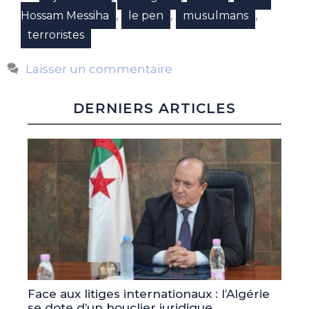
,
,
,
Hossam Messiha
le pen
musulmans
terroristes
Laisser un commentaire
DERNIERS ARTICLES
Face aux litiges internationaux : l’Algérie
se dote d’un bouclier juridique