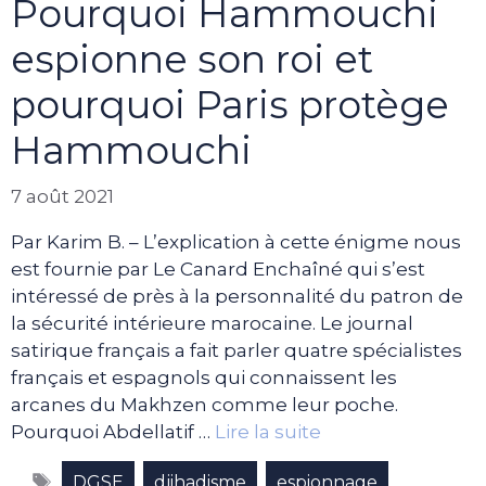
Pourquoi Hammouchi
espionne son roi et
pourquoi Paris protège
Hammouchi
7 août 2021
Par Karim B. – L’explication à cette énigme nous
est fournie par Le Canard Enchaîné qui s’est
intéressé de près à la personnalité du patron de
la sécurité intérieure marocaine. Le journal
satirique français a fait parler quatre spécialistes
français et espagnols qui connaissent les
arcanes du Makhzen comme leur poche.
Pourquoi Abdellatif …
Lire la suite
Étiquettes
,
,
,
DGSE
djihadisme
espionnage