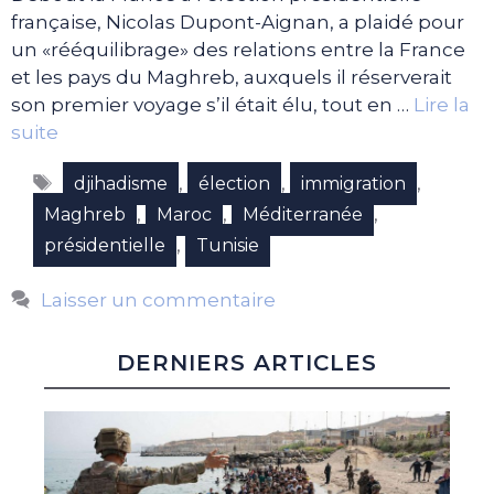
française, Nicolas Dupont-Aignan, a plaidé pour
un «rééquilibrage» des relations entre la France
et les pays du Maghreb, auxquels il réserverait
son premier voyage s’il était élu, tout en …
Lire la
suite
Étiquettes
,
,
,
djihadisme
élection
immigration
,
,
,
Maghreb
Maroc
Méditerranée
,
présidentielle
Tunisie
Laisser un commentaire
DERNIERS ARTICLES