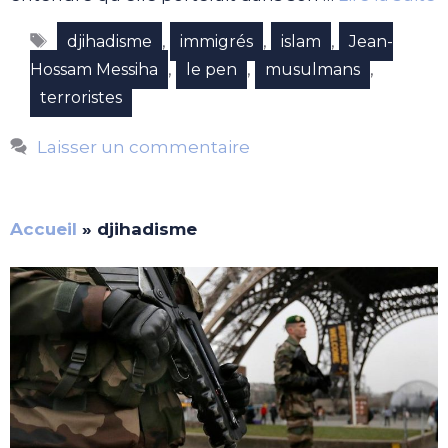
Étiquettes
,
,
,
djihadisme
immigrés
islam
Jean-
,
,
,
Hossam Messiha
le pen
musulmans
terroristes
Laisser un commentaire
Accueil
»
djihadisme