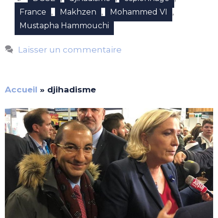
,
,
,
France
Makhzen
Mohammed VI
Mustapha Hammouchi
Laisser un commentaire
Accueil
»
djihadisme