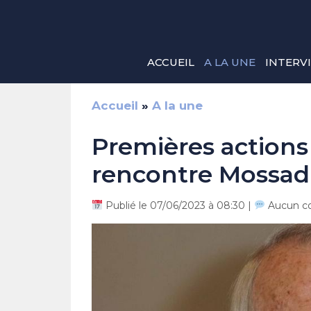
Aller
au
contenu
ACCUEIL
A LA UNE
INTERV
Accueil
»
A la une
Premières actions 
rencontre Mossad
Publié le 07/06/2023 à 08:30 |
Aucun c