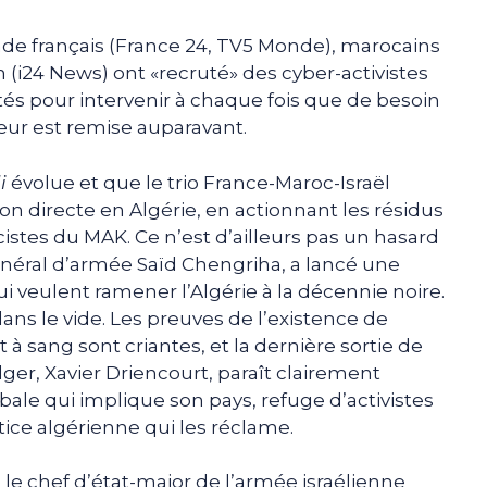
de français (France 24, TV5 Monde), marocains
n (i24 News) ont «recruté» des cyber-activistes
cités pour intervenir à chaque fois que de besoin
leur est remise auparavant.
i
évolue et que le trio France-Maroc-Israël
on directe en Algérie, en actionnant les résidus
acistes du MAK. Ce n’est d’ailleurs pas un hasard
 général d’armée Saïd Chengriha, a lancé une
 veulent ramener l’Algérie à la décennie noire.
ans le vide. Les preuves de l’existence de
t à sang sont criantes, et la dernière sortie de
er, Xavier Driencourt, paraît clairement
ale qui implique son pays, refuge d’activistes
tice algérienne qui les réclame.
e le chef d’état-major de l’armée israélienne