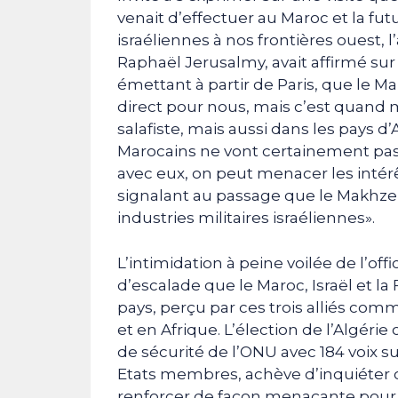
venait d’effectuer au Maroc et la fut
israéliennes à nos frontières ouest, 
Raphaël Jerusalmy, avait affirmé sur 
émettant à partir de Paris, que le 
direct pour nous, mais c’est quand m
salafiste, mais aussi dans les pays d’
Marocains ne vont certainement pas n
avec eux, on peut menacer les intérêt
signalant au passage que le Makhz
industries militaires israéliennes».
L’intimidation à peine voilée de l’offi
d’escalade que le Maroc, Israël et l
pays, perçu par ces trois alliés com
et en Afrique. L’élection de l’Alg
de sécurité de l’ONU avec 184 voix s
Etats membres, achève d’inquiéter ce
renforcer de façon menaçante pour 