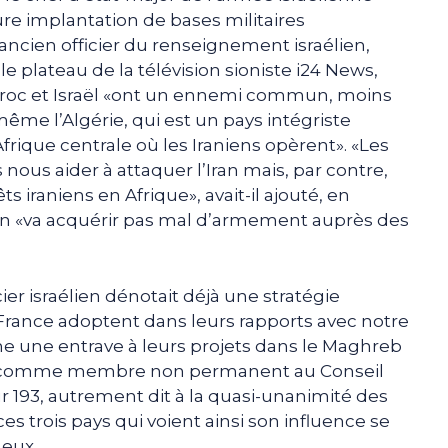
ure implantation de bases militaires
l’ancien officier du renseignement israélien,
le plateau de la télévision sioniste i24 News,
Maroc et Israël «ont un ennemi commun, moins
ême l’Algérie, qui est un pays intégriste
Afrique centrale où les Iraniens opèrent». «Les
ous aider à attaquer l’Iran mais, par contre,
s iraniens en Afrique», avait-il ajouté, en
en «va acquérir pas mal d’armement auprès des
cier israélien dénotait déjà une stratégie
a France adoptent dans leurs rapports avec notre
me une entrave à leurs projets dans le Maghreb
érie comme membre non permanent au Conseil
ur 193, autrement dit à la quasi-unanimité des
s trois pays qui voient ainsi son influence se
eux.