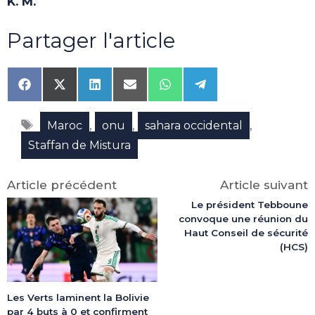
K. M.
Partager l'article
Share
Share
Share
Share
Share
Share
on
on
on
on
on
on
Facebook
X
LinkedIn
Email
WhatsApp
Telegram
Étiquettes
(Twitter)
,
,
,
Maroc
onu
sahara occidental
Staffan de Mistura
Article précédent
Article suivant
Le président Tebboune
convoque une réunion du
Haut Conseil de sécurité
(HCS)
Les Verts laminent la Bolivie
par 4 buts à 0 et confirment