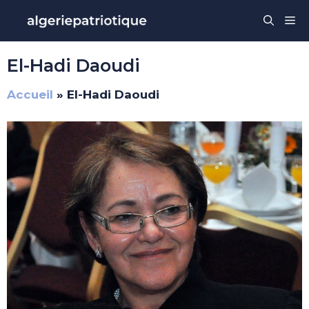
Aller
Me
au
contenu
El-Hadi Daoudi
Accueil
»
El-Hadi Daoudi