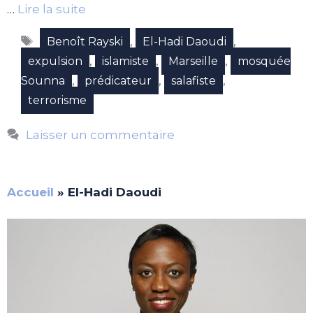
…
Lire la suite
Étiquettes
,
,
Benoît Rayski
El-Hadi Daoudi
,
,
,
expulsion
islamiste
Marseille
mosquée
,
,
,
Sounna
prédicateur
salafiste
terrorisme
Laisser un commentaire
Accueil
»
El-Hadi Daoudi