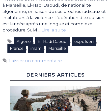
à Marseille, El-Hadi Daoudi, de nationalité
algérienne, en raison de ses prêches radicaux et
incitateurs à la violence. L’opération d’expulsion
est lancée après une longue et complexe
procédure. Suivi …
Lire la suite
Étiquettes
,
,
,
Algerie
El-Hadi Daoudi
expulsion
,
,
France
imam
Marseille
Laisser un commentaire
DERNIERS ARTICLES