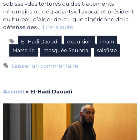
subisse «des tortures ou des traitements
inhumains ou dégradants», l’avocat et président
du bureau d’Alger de la Ligue algérienne de la
défense des …
Lire la suite
Étiquettes
,
,
,
El-Hadi Daoudi
expulsion
imam
,
,
Marseille
mosquée Sounna
salafiste
Laisser un commentaire
Accueil
»
El-Hadi Daoudi