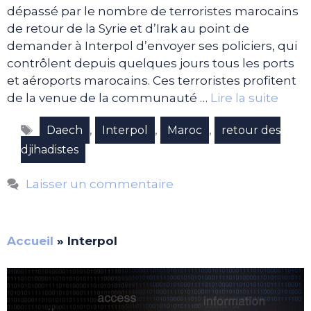
dépassé par le nombre de terroristes marocains
de retour de la Syrie et d’Irak au point de
demander à Interpol d’envoyer ses policiers, qui
contrôlent depuis quelques jours tous les ports
et aéroports marocains. Ces terroristes profitent
de la venue de la communauté …
Lire la suite
Étiquettes
,
,
,
Daech
Interpol
Maroc
retour des
djihadistes
Laisser un commentaire
Accueil
»
Interpol