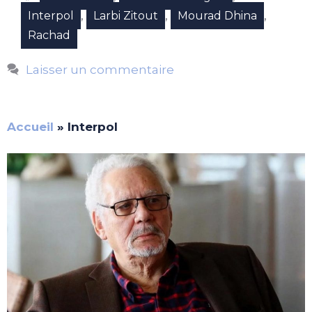
,
,
,
Interpol
Larbi Zitout
Mourad Dhina
Rachad
Laisser un commentaire
Accueil
»
Interpol