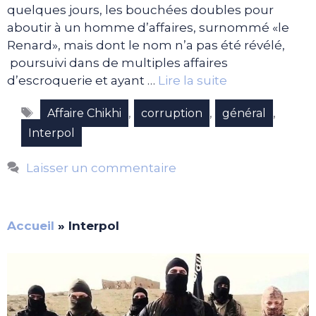
quelques jours, les bouchées doubles pour
aboutir à un homme d’affaires, surnommé «le
Renard», mais dont le nom n’a pas été révélé,
poursuivi dans de multiples affaires
d’escroquerie et ayant …
Lire la suite
Étiquettes
,
,
,
Affaire Chikhi
corruption
général
Interpol
Laisser un commentaire
Accueil
»
Interpol