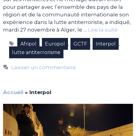
pour partager avec l’ensemble des pays de la
région et de la communauté internationale son
expérience dans la lutte antiterroriste, a indiqué,
mardi 27 novembre à Alger, le …
Lire la suite
Étiquettes
,
,
,
,
Afripol
Europol
GCTF
Interpol
lutte antiterrorisme
Laisser un commentaire
Accueil
»
Interpol