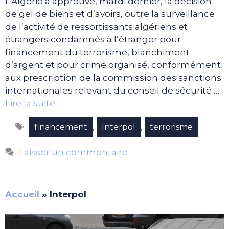
L’Algérie a approuvé, mardi dernier, la décision
de gel de biens et d’avoirs, outre la surveillance
de l’activité de ressortissants algériens et
étrangers condamnés à l’étranger pour
financement du terrorisme, blanchiment
d’argent et pour crime organisé, conformément
aux prescription de la commission des sanctions
internationales relevant du conseil de sécurité …
Lire la suite
Étiquettes
,
,
financement
Interpol
terrorisme
Laisser un commentaire
Accueil
»
Interpol