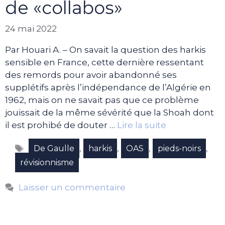
de «collabos»
24 mai 2022
Par Houari A. – On savait la question des harkis
sensible en France, cette dernière ressentant
des remords pour avoir abandonné ses
supplétifs après l’indépendance de l’Algérie en
1962, mais on ne savait pas que ce problème
jouissait de la même sévérité que la Shoah dont
il est prohibé de douter …
Lire la suite
Étiquettes
,
,
,
,
De Gaulle
harkis
OAS
pieds-noirs
révisionnisme
Laisser un commentaire