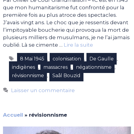
Par Olivier Le Cour Grandmaison – «C’est en 1945
que mon humanitarisme fut confronté pour la
première fois au plus atroce des spectacles.
J’avais vingt ans. Le choc que je ressentis devant
l’impitoyable boucherie qui provoqua la mort de
plusieurs milliers de musulmans, je ne l’ai jamais
oublié. Là se cimente …
Lire la suite
Étiquettes
,
,
,
8 Mai 1945
colonisation
De Gaulle
,
,
,
indigènes
massacres
négationnisme
,
révisionnisme
Saâl Bouzid
Laisser un commentaire
Accueil
»
révisionnisme