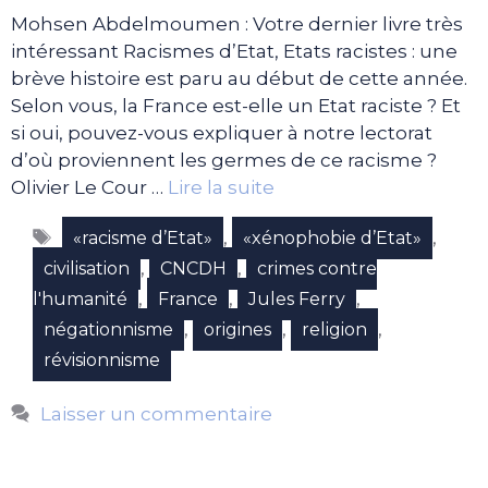
Mohsen Abdelmoumen : Votre dernier livre très
intéressant Racismes d’Etat, Etats racistes : une
brève histoire est paru au début de cette année.
Selon vous, la France est-elle un Etat raciste ? Et
si oui, pouvez-vous expliquer à notre lectorat
d’où proviennent les germes de ce racisme ?
Olivier Le Cour …
Lire la suite
Étiquettes
,
,
«racisme d’Etat»
«xénophobie d’Etat»
,
,
civilisation
CNCDH
crimes contre
,
,
,
l'humanité
France
Jules Ferry
,
,
,
négationnisme
origines
religion
révisionnisme
Laisser un commentaire