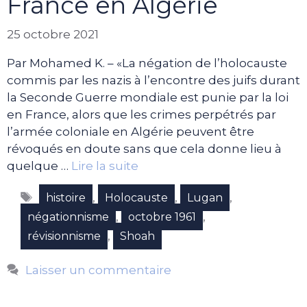
France en Algérie
25 octobre 2021
Par Mohamed K. – «La négation de l’holocauste
commis par les nazis à l’encontre des juifs durant
la Seconde Guerre mondiale est punie par la loi
en France, alors que les crimes perpétrés par
l’armée coloniale en Algérie peuvent être
révoqués en doute sans que cela donne lieu à
quelque …
Lire la suite
Étiquettes
,
,
,
histoire
Holocauste
Lugan
,
,
négationnisme
octobre 1961
,
révisionnisme
Shoah
Laisser un commentaire