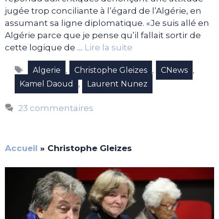
jugée trop conciliante à l’égard de l’Algérie, en
assumant sa ligne diplomatique. «Je suis allé en
Algérie parce que je pense qu’il fallait sortir de
cette logique de …
Lire la suite
Étiquettes
,
,
,
Algerie
Christophe Gleizes
CNews
,
Kamel Daoud
Laurent Nunez
23 commentaires
Accueil
»
Christophe Gleizes