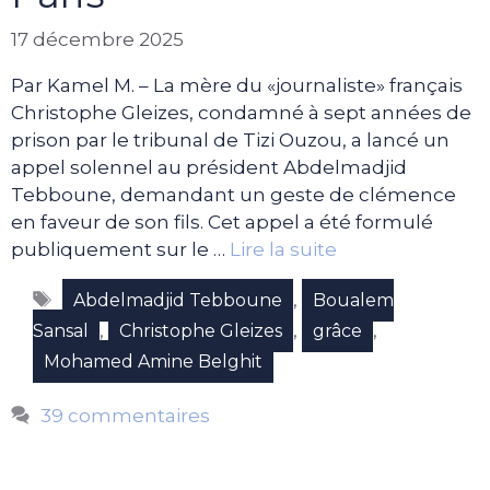
17 décembre 2025
Par Kamel M. – La mère du «journaliste» français
Christophe Gleizes, condamné à sept années de
prison par le tribunal de Tizi Ouzou, a lancé un
appel solennel au président Abdelmadjid
Tebboune, demandant un geste de clémence
en faveur de son fils. Cet appel a été formulé
publiquement sur le …
Lire la suite
Étiquettes
,
Abdelmadjid Tebboune
Boualem
,
,
,
Sansal
Christophe Gleizes
grâce
Mohamed Amine Belghit
39 commentaires