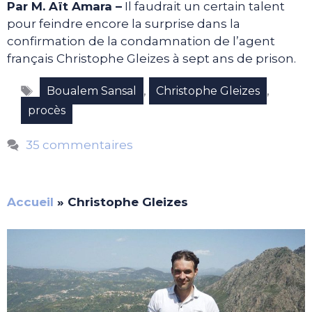
Par M. Aït Amara –
Il faudrait un certain talent
pour feindre encore la surprise dans la
confirmation de la condamnation de l’agent
français Christophe Gleizes à sept ans de prison.
Étiquettes
,
,
Boualem Sansal
Christophe Gleizes
procès
35 commentaires
Accueil
»
Christophe Gleizes