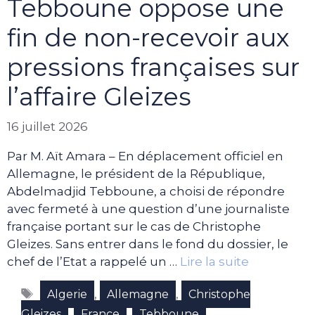
Tebboune oppose une
fin de non-recevoir aux
pressions françaises sur
l’affaire Gleizes
16 juillet 2026
Par M. Aït Amara – En déplacement officiel en
Allemagne, le président de la République,
Abdelmadjid Tebboune, a choisi de répondre
avec fermeté à une question d’une journaliste
française portant sur le cas de Christophe
Gleizes. Sans entrer dans le fond du dossier, le
chef de l’Etat a rappelé un …
Lire la suite
Étiquettes
,
,
Algerie
Allemagne
Christophe
,
,
Gleizes
France
Tebboune