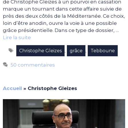
de Christophe Gleizes à un pourvoi en cassation
marque un tournant dans cette affaire suivie de
près des deux côtés de la Méditerranée. Ce choix,
loin d’être anodin, ouvre la voie à une possible
grâce présidentielle. Dans ce type de dossier, …
Lire la suite
Étiquettes
,
,
Christophe Gleizes
grâce
Tebboune
50 commentaires
Accueil
»
Christophe Gleizes