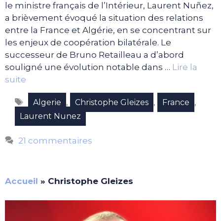
le ministre français de l’Intérieur, Laurent Nuñez,
a brièvement évoqué la situation des relations
entre la France et Algérie, en se concentrant sur
les enjeux de coopération bilatérale. Le
successeur de Bruno Retailleau a d’abord
souligné une évolution notable dans …
Lire la
suite
Étiquettes
,
,
,
Algerie
Christophe Gleizes
France
Laurent Nunez
21 commentaires
Accueil
»
Christophe Gleizes