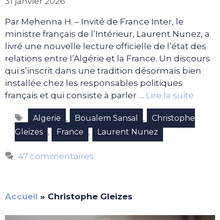
31 janvier 2026
Par Mehenna H. – Invité de France Inter, le
ministre français de l’Intérieur, Laurent Nunez, a
livré une nouvelle lecture officielle de l’état des
relations entre l’Algérie et la France. Un discours
qui s’inscrit dans une tradition désormais bien
installée chez les responsables politiques
français et qui consiste à parler …
Lire la suite
Étiquettes
,
,
Algerie
Boualem Sansal
Christophe
,
,
Gleizes
France
Laurent Nunez
47 commentaires
Accueil
»
Christophe Gleizes