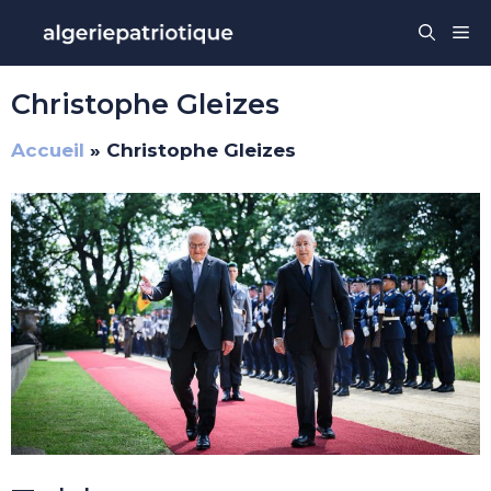
Aller
Me
au
contenu
Christophe Gleizes
Accueil
»
Christophe Gleizes