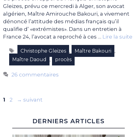
Gleizes, prévu ce mercredi à Alger, son avocat
algérien, Maître Amirouche Bakouri, a vivement
dénoncé l’attitude des médias français qu’il
qualifie d’ «extrémistes». Dans un entretien à
France 24, l’avocat a reproché à ces …
Lire la suite
Étiquettes
,
,
Christophe Gleizes
Maître Bakouri
,
Maître Daoud
procès
26 commentaires
Page
Page
1
2
→
suivant
DERNIERS ARTICLES