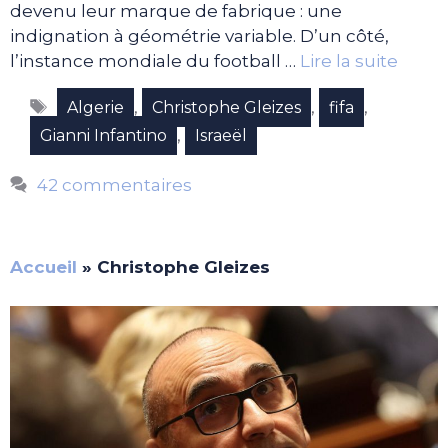
devenu leur marque de fabrique : une
indignation à géométrie variable. D’un côté,
l’instance mondiale du football …
Lire la suite
Étiquettes
,
,
,
Algerie
Christophe Gleizes
fifa
,
Gianni Infantino
Israeël
42 commentaires
Accueil
»
Christophe Gleizes