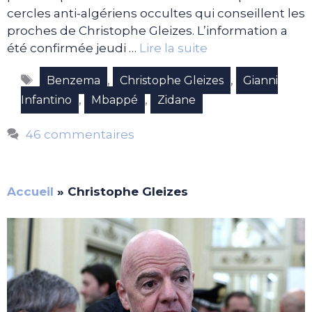
cercles anti-algériens occultes qui conseillent les
proches de Christophe Gleizes. L’information a
été confirmée jeudi …
Lire la suite
Étiquettes
,
,
Benzema
Christophe Gleizes
Gianni
,
,
Infantino
Mbappé
Zidane
46 commentaires
Accueil
»
Christophe Gleizes