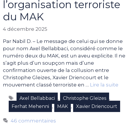
l’organisation terroriste
du MAK
4 décembre 2025
Par Nabil D. – Le message de celui qui se donne
pour nom Axel Bellabbaci, considéré comme le
numéro deux du MAK, est un aveu explicite. Il ne
s’agit plus d’un soupçon mais d’une
confirmation ouverte de la collusion entre
Christophe Gleizes, Xavier Driencourt et le
mouvement classé terroriste en …
Lire la suite
Étiquettes
,
,
Axel Bellabbaci
Christophe Gleizes
,
,
Ferhat Mehenni
MAK
Xavier Driencourt
46 commentaires