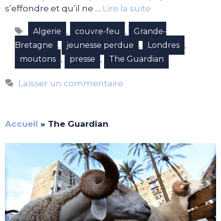
s’effondre et qu’il ne …
Lire la suite
Étiquettes
,
,
Algerie
couvre-feu
Grande-
,
,
,
Bretagne
jeunesse perdue
Londres
,
,
moutons
presse
The Guardian
Laisser un commentaire
Accueil
»
The Guardian