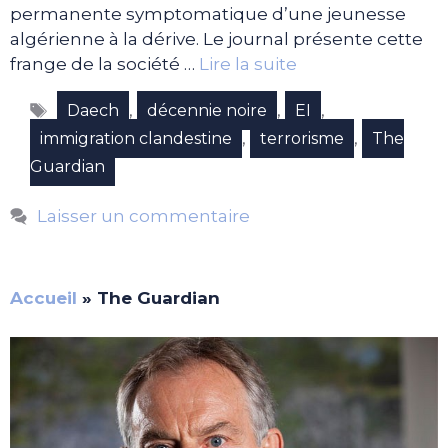
permanente symptomatique d’une jeunesse
algérienne à la dérive. Le journal présente cette
frange de la société …
Lire la suite
Étiquettes
,
,
,
Daech
décennie noire
EI
,
,
immigration clandestine
terrorisme
The
Guardian
Laisser un commentaire
Accueil
»
The Guardian