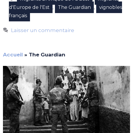
,
,
d'Europe de l'Est
The Guardian
vignobles
français
Laisser un commentaire
Accueil
»
The Guardian