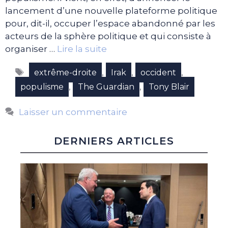
lancement d’une nouvelle plateforme politique
pour, dit-il, occuper l’espace abandonné par les
acteurs de la sphère politique et qui consiste à
organiser …
Lire la suite
Étiquettes
,
,
,
extrême-droite
Irak
occident
,
,
populisme
The Guardian
Tony Blair
Laisser un commentaire
DERNIERS ARTICLES