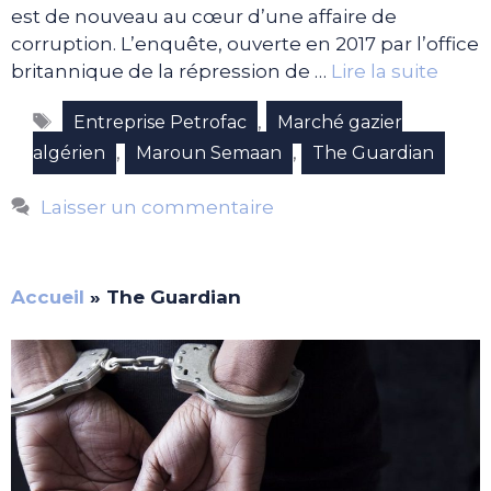
est de nouveau au cœur d’une affaire de
corruption. L’enquête, ouverte en 2017 par l’office
britannique de la répression de …
Lire la suite
Étiquettes
,
Entreprise Petrofac
Marché gazier
,
,
algérien
Maroun Semaan
The Guardian
Laisser un commentaire
Accueil
»
The Guardian