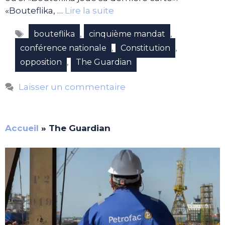
«Bouteflika, …
Lire la suite
Étiquettes
,
,
bouteflika
cinquième mandat
,
,
conférence nationale
Constitution
,
opposition
The Guardian
Laisser un commentaire
Accueil
»
The Guardian