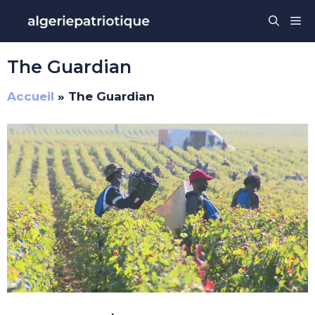
Aller
Me
au
contenu
The Guardian
Accueil
»
The Guardian